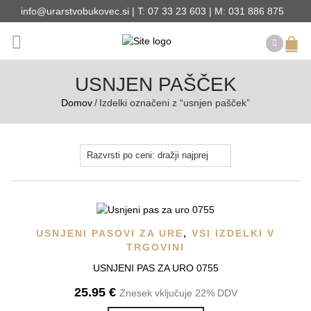
info@urarstvobukovec.si | T: 07 33 23 603 | M: 031 886 875
USNJEN PAŠČEK
Domov
/
Izdelki označeni z “usnjen pašček”
USNJENI PASOVI ZA URE
,
VSI IZDELKI V
TRGOVINI
USNJENI PAS ZA URO 0755
25.95
€
Znesek vključuje 22% DDV