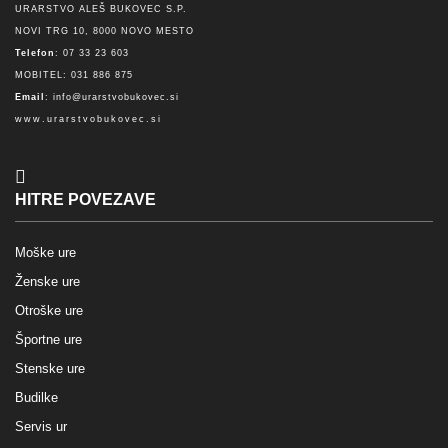
URARSTVO ALEŠ BUKOVEC S.P.
NOVI TRG 10, 8000 NOVO MESTO
Telefon
: 07 33 23 603
MOBITEL: 031 886 875
Email
:
info@urarstvobukovec.si
www.urarstvobukovec.si
HITRE POVEZAVE
Moške ure
Ženske ure
Otroške ure
Športne ure
Stenske ure
Budilke
Servis ur