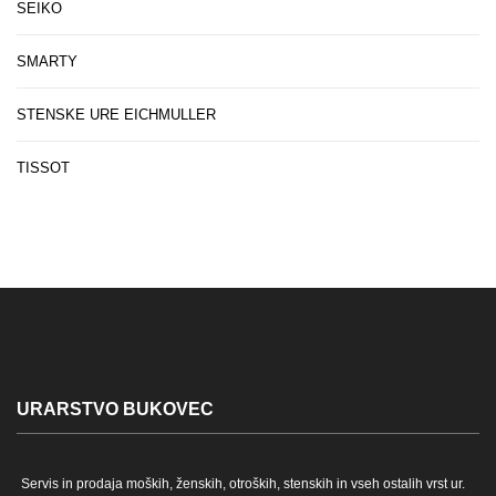
SEIKO
SMARTY
STENSKE URE EICHMULLER
TISSOT
URARSTVO BUKOVEC
Servis in prodaja moških, ženskih, otroških, stenskih in vseh ostalih vrst ur.