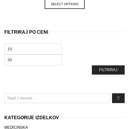
SELECT OPTIONS
FILTRIRAJ PO CENI
Min
cena
Max
cena
FILTRIRAJ
KATEGORIJE IZDELKOV
MEDICINSKA