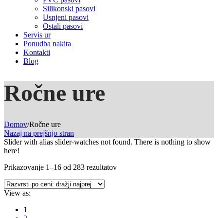
Silikonski pasovi
Usnjeni pasovi
Ostali pasovi
Servis ur
Ponudba nakita
Kontakti
Blog
Ročne ure
Domov
/
Ročne ure
Nazaj na prejšnjo stran
Slider with alias slider-watches not found.
There is nothing to show
here!
Razvrščeno
Prikazovanje 1–16 od 283 rezultatov
po
ceni:
View as:
od
najvišje
1
do