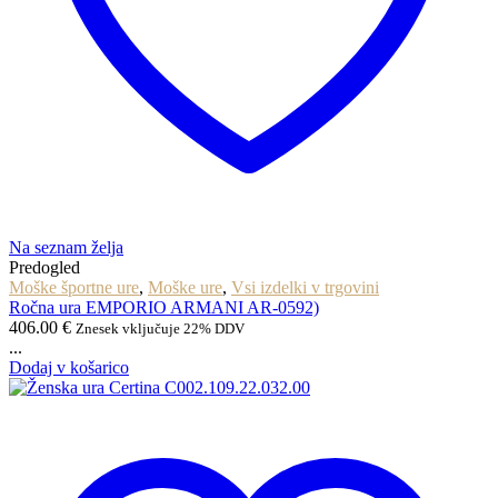
Na seznam želja
Predogled
Moške športne ure
,
Moške ure
,
Vsi izdelki v trgovini
Ročna ura EMPORIO ARMANI AR-0592)
406.00
€
Znesek vključuje 22% DDV
...
Dodaj v košarico