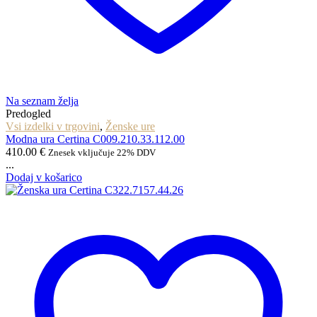
Na seznam želja
Predogled
Vsi izdelki v trgovini
,
Ženske ure
Modna ura Certina C009.210.33.112.00
410.00
€
Znesek vključuje 22% DDV
...
Dodaj v košarico