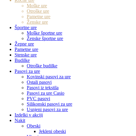
Ročne ure
Moške ure
Otroške ure
Pametne ure
Ženske ure
Športne ure
Moške športne ure
Ženske športne ure
Žepne ure
Pametne ure
Stenske ure
Budilke
Otroške budilke
Pasovi za ure
Kovinski pasovi za ure
Ostali pasovi
Pasovi iz tekstila
Pasovi za ure Casio
PVC pasovi
Silikonski pasovi za ure
Usnjeni pasovi za ure
Izdelki v akciji
Nakit
Obeski
Jekleni obeski