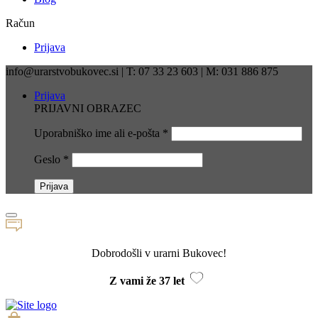
Račun
Prijava
info@urarstvobukovec.si | T: 07 33 23 603 | M: 031 886 875
Prijava
PRIJAVNI OBRAZEC
Uporabniško ime ali e-pošta
*
Geslo
*
Dobrodošli v urarni Bukovec!
Z vami že 37 let