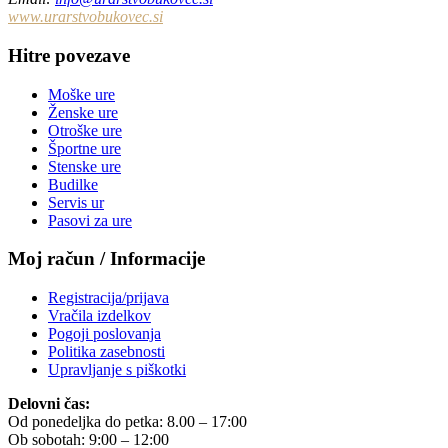
www.urarstvobukovec.si
Hitre povezave
Moške ure
Ženske ure
Otroške ure
Športne ure
Stenske ure
Budilke
Servis ur
Pasovi za ure
Moj račun / Informacije
Registracija/prijava
Vračila izdelkov
Pogoji poslovanja
Politika zasebnosti
Upravljanje s piškotki
Delovni čas:
Od ponedeljka do petka: 8.00 – 17:00
Ob sobotah: 9:00 – 12:00