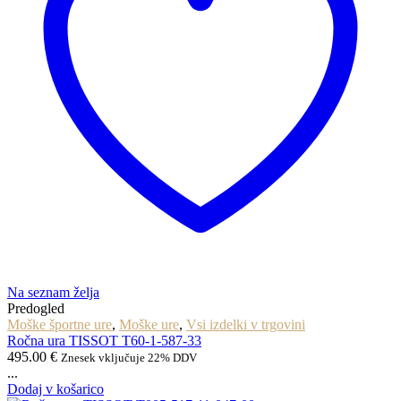
Na seznam želja
Predogled
Moške športne ure
,
Moške ure
,
Vsi izdelki v trgovini
Ročna ura TISSOT T60-1-587-33
495.00
€
Znesek vključuje 22% DDV
...
Dodaj v košarico