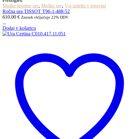
Predogled
Moške športne ure
,
Moške ure
,
Vsi izdelki v trgovini
Ročna ura TISSOT T96-1-488-52
610.00
€
Znesek vključuje 22% DDV
...
Dodaj v košarico