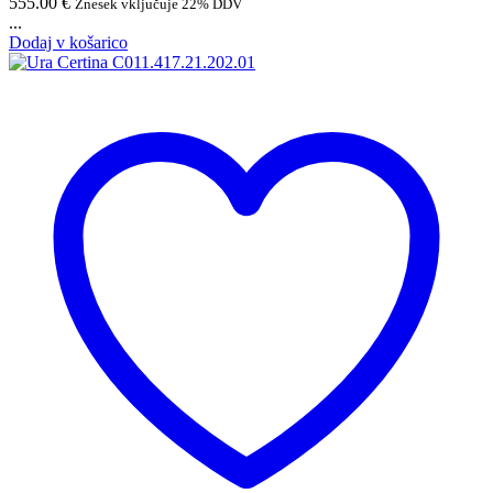
555.00
€
Znesek vključuje 22% DDV
...
Dodaj v košarico