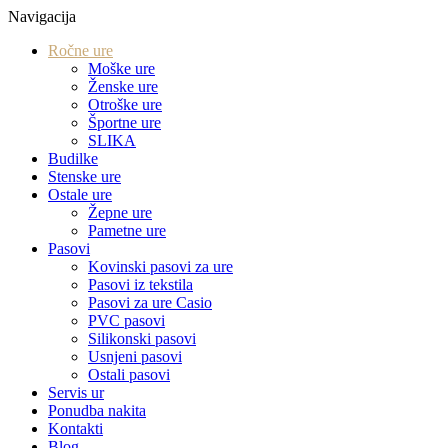
Navigacija
Ročne ure
Moške ure
Ženske ure
Otroške ure
Športne ure
SLIKA
Budilke
Stenske ure
Ostale ure
Žepne ure
Pametne ure
Pasovi
Kovinski pasovi za ure
Pasovi iz tekstila
Pasovi za ure Casio
PVC pasovi
Silikonski pasovi
Usnjeni pasovi
Ostali pasovi
Servis ur
Ponudba nakita
Kontakti
Blog