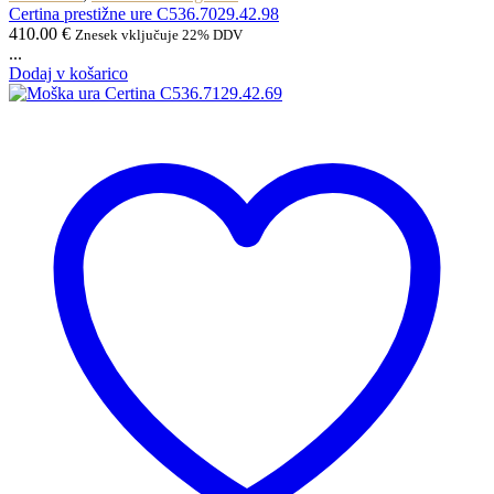
Certina prestižne ure C536.7029.42.98
410.00
€
Znesek vključuje 22% DDV
...
Dodaj v košarico