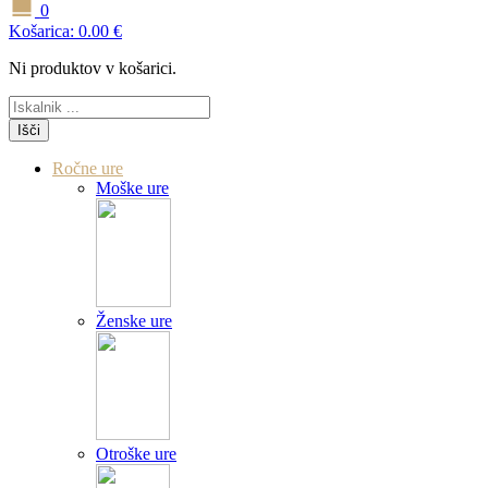
0
Košarica:
0.00
€
Ni produktov v košarici.
Išči
Ročne ure
Moške ure
Ženske ure
Otroške ure