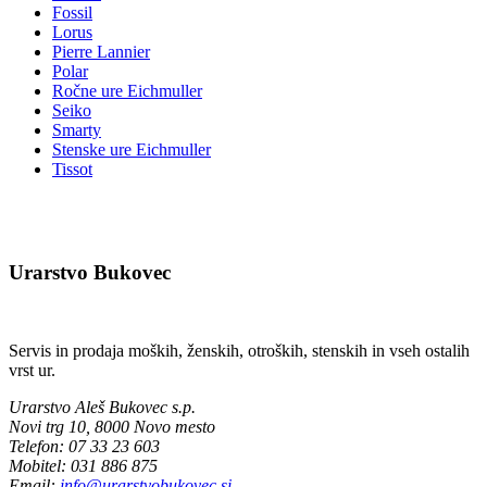
Fossil
Lorus
Pierre Lannier
Polar
Ročne ure Eichmuller
Seiko
Smarty
Stenske ure Eichmuller
Tissot
Urarstvo Bukovec
Servis in prodaja moških, ženskih, otroških, stenskih in vseh ostalih
vrst ur.
Urarstvo Aleš Bukovec s.p.
Novi trg 10, 8000 Novo mesto
Telefon
: 07 33 23 603
Mobitel: 031 886 875
Email
:
info@urarstvobukovec.si