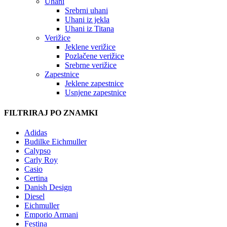
Uhani
Srebrni uhani
Uhani iz jekla
Uhani iz Titana
Verižice
Jeklene verižice
Pozlačene verižice
Srebrne verižice
Zapestnice
Jeklene zapestnice
Usnjene zapestnice
FILTRIRAJ PO ZNAMKI
Adidas
Budilke Eichmuller
Calypso
Carly Roy
Casio
Certina
Danish Design
Diesel
Eichmuller
Emporio Armani
Festina