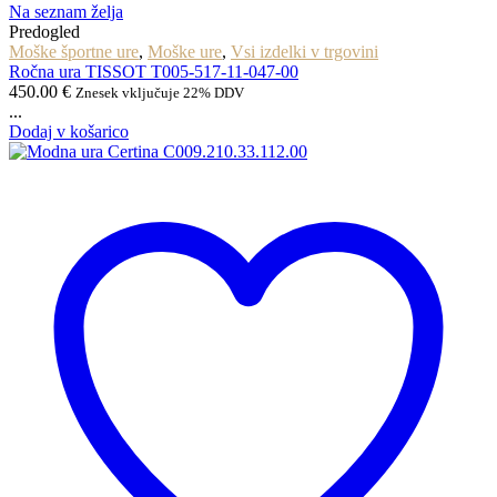
Na seznam želja
Predogled
Moške športne ure
,
Moške ure
,
Vsi izdelki v trgovini
Ročna ura TISSOT T005-517-11-047-00
450.00
€
Znesek vključuje 22% DDV
...
Dodaj v košarico