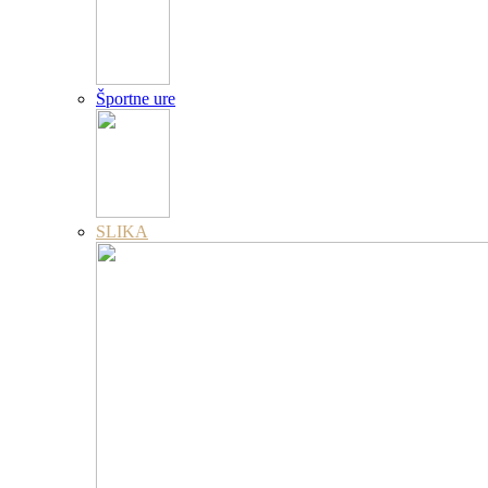
Športne ure
SLIKA