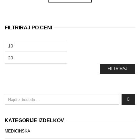
FILTRIRAJ PO CENI
Min
cena
Max
cena
FILTRIRAJ
KATEGORIJE IZDELKOV
MEDICINSKA