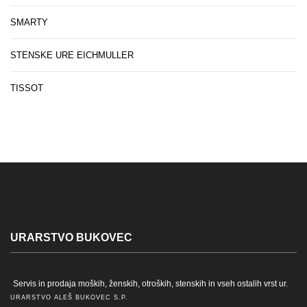
SMARTY
STENSKE URE EICHMULLER
TISSOT
URARSTVO BUKOVEC
Servis in prodaja moških, ženskih, otroških, stenskih in vseh ostalih vrst ur.
URARSTVO ALEŠ BUKOVEC S.P.