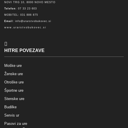
NOVI TRG 10, 8000 NOVO MESTO
Telefon
: 07 33 23 603
MOBITEL: 031 886 875
Email
:
info@urarstvobukovec.si
www.urarstvobukovec.si
HITRE POVEZAVE
Moške ure
Ženske ure
Otroške ure
Športne ure
Stenske ure
Budilke
Servis ur
Pasovi za ure