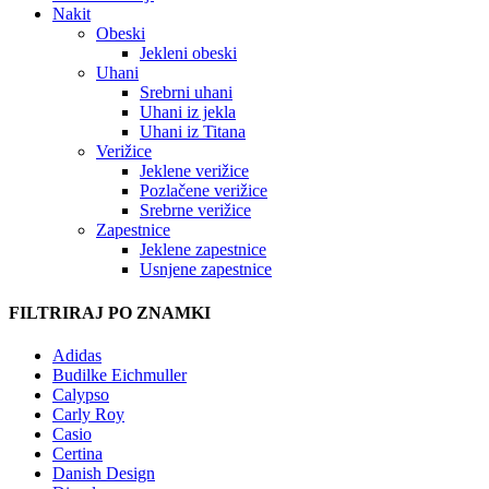
Nakit
Obeski
Jekleni obeski
Uhani
Srebrni uhani
Uhani iz jekla
Uhani iz Titana
Verižice
Jeklene verižice
Pozlačene verižice
Srebrne verižice
Zapestnice
Jeklene zapestnice
Usnjene zapestnice
FILTRIRAJ PO ZNAMKI
Adidas
Budilke Eichmuller
Calypso
Carly Roy
Casio
Certina
Danish Design