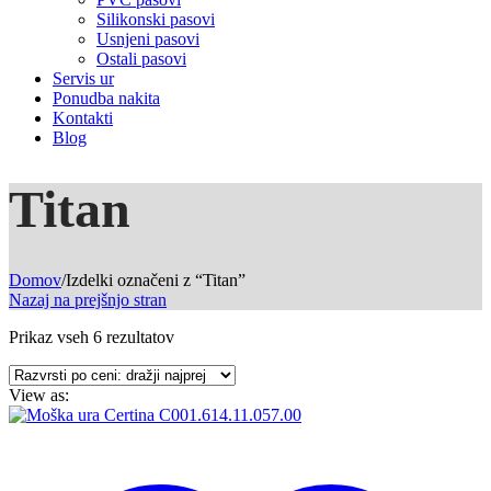
Silikonski pasovi
Usnjeni pasovi
Ostali pasovi
Servis ur
Ponudba nakita
Kontakti
Blog
Titan
Domov
/
Izdelki označeni z “Titan”
Nazaj na prejšnjo stran
Razvrščeno
Prikaz vseh 6 rezultatov
po
ceni:
View as:
od
najvišje
do
najnižje