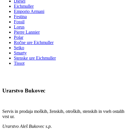
Diesel
Eichmuller
Emporio Armani
Festina
Fossil
Lorus
Pierre Lannier
Polar
Ročne ure Eichmuller
Seiko
Smarty
Stenske ure Eichmuller
Tissot
Urarstvo Bukovec
Servis in prodaja moških, ženskih, otroških, stenskih in vseh ostalih
vrst ur.
Urarstvo Aleš Bukovec s.p.