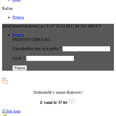
Račun
Prijava
info@urarstvobukovec.si | T: 07 33 23 603 | M: 031 886 875
Prijava
PRIJAVNI OBRAZEC
Uporabniško ime ali e-pošta
*
Geslo
*
Dobrodošli v urarni Bukovec!
Z vami že 37 let