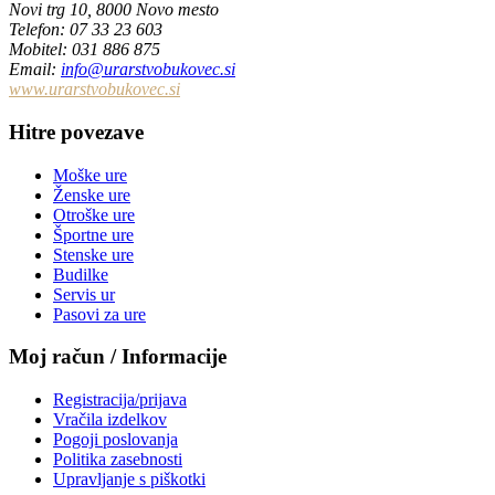
Novi trg 10, 8000 Novo mesto
Telefon
: 07 33 23 603
Mobitel: 031 886 875
Email
:
info@urarstvobukovec.si
www.urarstvobukovec.si
Hitre povezave
Moške ure
Ženske ure
Otroške ure
Športne ure
Stenske ure
Budilke
Servis ur
Pasovi za ure
Moj račun / Informacije
Registracija/prijava
Vračila izdelkov
Pogoji poslovanja
Politika zasebnosti
Upravljanje s piškotki