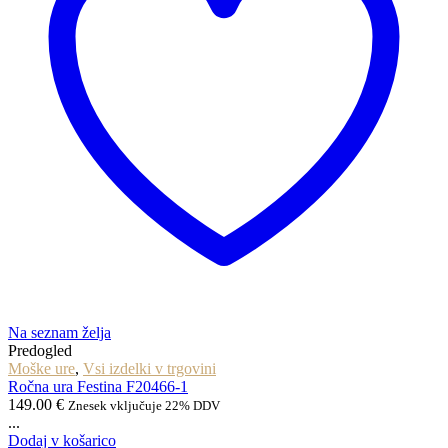
Na seznam želja
Predogled
Moške ure
,
Vsi izdelki v trgovini
Ročna ura Festina F20466-1
149.00
€
Znesek vključuje 22% DDV
...
Dodaj v košarico