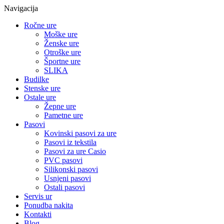
Navigacija
Ročne ure
Moške ure
Ženske ure
Otroške ure
Športne ure
SLIKA
Budilke
Stenske ure
Ostale ure
Žepne ure
Pametne ure
Pasovi
Kovinski pasovi za ure
Pasovi iz tekstila
Pasovi za ure Casio
PVC pasovi
Silikonski pasovi
Usnjeni pasovi
Ostali pasovi
Servis ur
Ponudba nakita
Kontakti
Blog