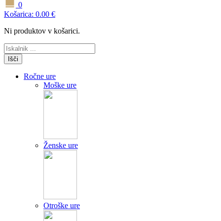
0
Košarica:
0.00
€
Ni produktov v košarici.
Išči
Ročne ure
Moške ure
Ženske ure
Otroške ure