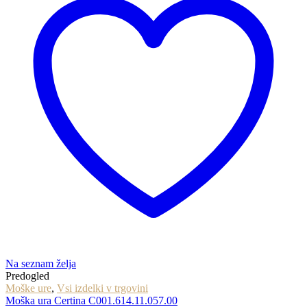
Na seznam želja
Predogled
Moške ure
,
Vsi izdelki v trgovini
Moška ura Certina C001.614.11.057.00