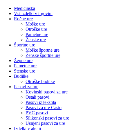
Medicinska
Vsi izdelki v trgovini
Ročne ure
Moške ure
Otroške ure
Pametne ure
Ženske ure
Športne ure
Moške športne ure
Ženske športne ure
Žepne ure
Pametne ure
Stenske ure
Budilke
Otroške budilke
Pasovi za ure
Kovinski pasovi za ure
Ostali pasovi
Pasovi iz tekstila
Pasovi za ure Casio
PVC pasovi
Silikonski pasovi za ure
Usnjeni pasovi za ure
Izdelki v akciji