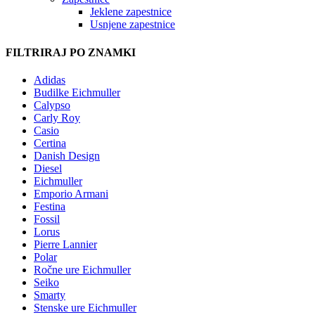
Jeklene zapestnice
Usnjene zapestnice
FILTRIRAJ PO ZNAMKI
Adidas
Budilke Eichmuller
Calypso
Carly Roy
Casio
Certina
Danish Design
Diesel
Eichmuller
Emporio Armani
Festina
Fossil
Lorus
Pierre Lannier
Polar
Ročne ure Eichmuller
Seiko
Smarty
Stenske ure Eichmuller