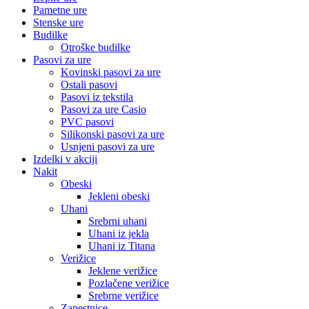
Pametne ure
Stenske ure
Budilke
Otroške budilke
Pasovi za ure
Kovinski pasovi za ure
Ostali pasovi
Pasovi iz tekstila
Pasovi za ure Casio
PVC pasovi
Silikonski pasovi za ure
Usnjeni pasovi za ure
Izdelki v akciji
Nakit
Obeski
Jekleni obeski
Uhani
Srebrni uhani
Uhani iz jekla
Uhani iz Titana
Verižice
Jeklene verižice
Pozlačene verižice
Srebrne verižice
Zapestnice