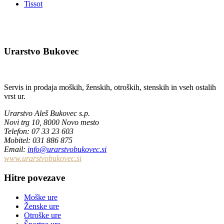
Tissot
Urarstvo Bukovec
Servis in prodaja moških, ženskih, otroških, stenskih in vseh ostalih
vrst ur.
Urarstvo Aleš Bukovec s.p.
Novi trg 10, 8000 Novo mesto
Telefon
: 07 33 23 603
Mobitel: 031 886 875
Email
:
info@urarstvobukovec.si
www.urarstvobukovec.si
Hitre povezave
Moške ure
Ženske ure
Otroške ure