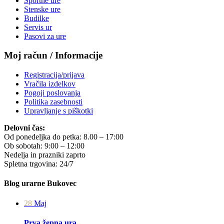
Športne ure
Stenske ure
Budilke
Servis ur
Pasovi za ure
Moj račun / Informacije
Registracija/prijava
Vračila izdelkov
Pogoji poslovanja
Politika zasebnosti
Upravljanje s piškotki
Delovni čas:
Od ponedeljka do petka: 8.00 – 17:00
Ob sobotah: 9:00 – 12:00
Nedelja in prazniki zaprto
Spletna trgovina: 24/7
Blog urarne Bukovec
28
Maj
Prva žepna ura