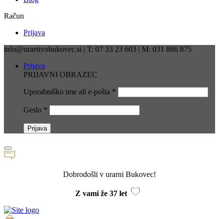
Račun
Prijava
info@urarstvobukovec.si | T: 07 33 23 603 | M: 031 886 875
Prijava
PRIJAVNI OBRAZEC
Uporabniško ime ali e-pošta
*
Geslo
*
Dobrodošli v urarni Bukovec!
Z vami že 37 let