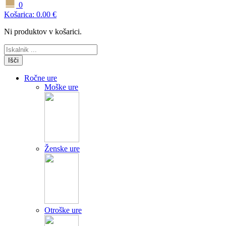
0
Košarica:
0.00
€
Ni produktov v košarici.
Išči
Ročne ure
Moške ure
Ženske ure
Otroške ure