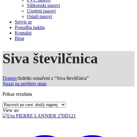
Silikonski pasovi
Usnjeni pasovi
Ostali pasovi
Servis ur
Ponudba nakita
Kontakti
Blog
Siva številčnica
Domov
/
Izdelki označeni z “Siva številčnica”
Nazaj na prejšnjo stran
Prikaz rezultata
View as: