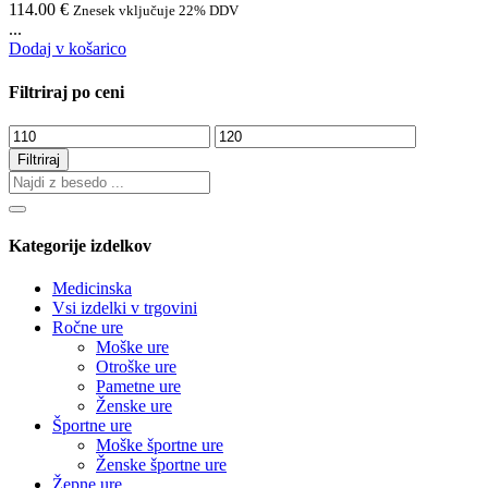
114.00
€
Znesek vključuje 22% DDV
...
Dodaj v košarico
Filtriraj po ceni
Min
Max
cena
cena
Filtriraj
Kategorije izdelkov
Medicinska
Vsi izdelki v trgovini
Ročne ure
Moške ure
Otroške ure
Pametne ure
Ženske ure
Športne ure
Moške športne ure
Ženske športne ure
Žepne ure