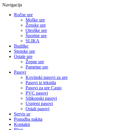
Navigacija
Ročne ure
Moške ure
Ženske ure
Otroške ure
Športne ure
SLIKA
Budilke
Stenske ure
Ostale ure
Žepne ure
Pametne ure
Pasovi
Kovinski pasovi za ure
Pasovi iz tekstila
Pasovi za ure Casio
PVC pasovi
Silikonski pasovi
Usnjeni pasovi
Ostali pasovi
Servis ur
Ponudba nakita
Kontakti
Blog