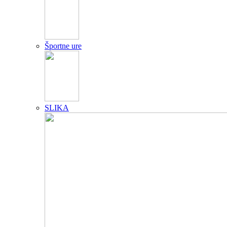
Športne ure
SLIKA