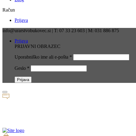
Račun
Prijava
info@urarstvobukovec.si | T: 07 33 23 603 | M: 031 886 875
Prijava
PRIJAVNI OBRAZEC
Uporabniško ime ali e-pošta
*
Geslo
*