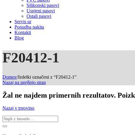
Silikonski pasovi
Usnjeni pasovi
Ostali pasovi
Servis ur
Ponudba nakita
Kontakti
Blog
F20412-1
Domov
/
Izdelki označeni z “F20412-1”
Nazaj na prejšnjo stran
Žal ne najdem primernih rezultatov. Poizk
Nazaj v trgovino