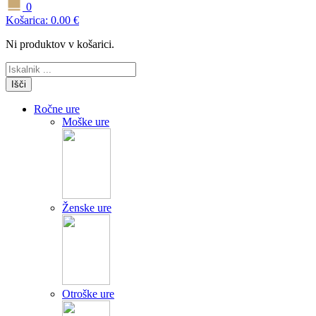
0
Košarica:
0.00
€
Ni produktov v košarici.
Išči
Ročne ure
Moške ure
Ženske ure
Otroške ure