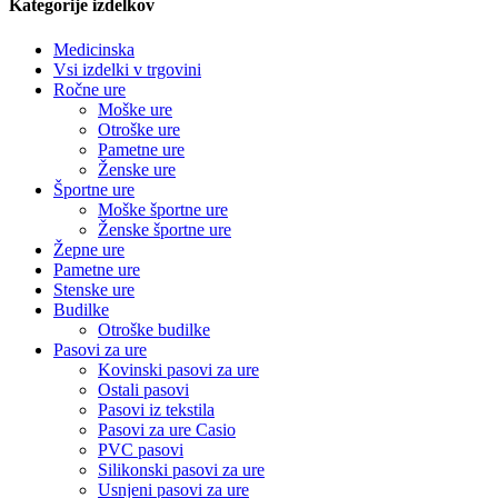
Kategorije izdelkov
Medicinska
Vsi izdelki v trgovini
Ročne ure
Moške ure
Otroške ure
Pametne ure
Ženske ure
Športne ure
Moške športne ure
Ženske športne ure
Žepne ure
Pametne ure
Stenske ure
Budilke
Otroške budilke
Pasovi za ure
Kovinski pasovi za ure
Ostali pasovi
Pasovi iz tekstila
Pasovi za ure Casio
PVC pasovi
Silikonski pasovi za ure
Usnjeni pasovi za ure