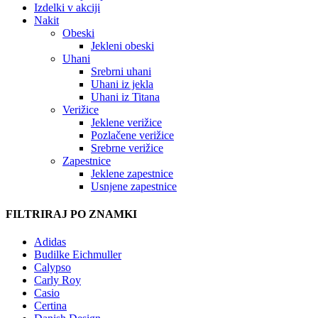
Izdelki v akciji
Nakit
Obeski
Jekleni obeski
Uhani
Srebrni uhani
Uhani iz jekla
Uhani iz Titana
Verižice
Jeklene verižice
Pozlačene verižice
Srebrne verižice
Zapestnice
Jeklene zapestnice
Usnjene zapestnice
FILTRIRAJ PO ZNAMKI
Adidas
Budilke Eichmuller
Calypso
Carly Roy
Casio
Certina