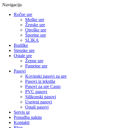
Navigacija
Ročne ure
Moške ure
Ženske ure
Otroške ure
Športne ure
SLIKA
Budilke
Stenske ure
Ostale ure
Žepne ure
Pametne ure
Pasovi
Kovinski pasovi za ure
Pasovi iz tekstila
Pasovi za ure Casio
PVC pasovi
Silikonski pasovi
Usnjeni pasovi
Ostali pasovi
Servis ur
Ponudba nakita
Kontakti
Blog