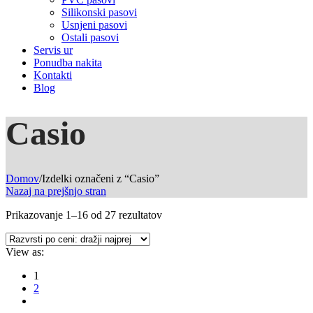
Silikonski pasovi
Usnjeni pasovi
Ostali pasovi
Servis ur
Ponudba nakita
Kontakti
Blog
Casio
Domov
/
Izdelki označeni z “Casio”
Nazaj na prejšnjo stran
Razvrščeno
Prikazovanje 1–16 od 27 rezultatov
po
ceni:
View as:
od
najvišje
1
do
2
najnižje