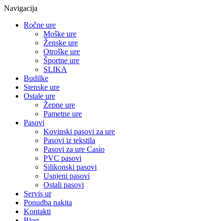
Navigacija
Ročne ure
Moške ure
Ženske ure
Otroške ure
Športne ure
SLIKA
Budilke
Stenske ure
Ostale ure
Žepne ure
Pametne ure
Pasovi
Kovinski pasovi za ure
Pasovi iz tekstila
Pasovi za ure Casio
PVC pasovi
Silikonski pasovi
Usnjeni pasovi
Ostali pasovi
Servis ur
Ponudba nakita
Kontakti
Blog