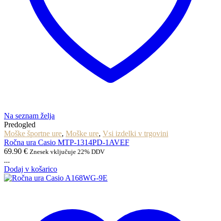
Na seznam želja
Predogled
Moške športne ure
,
Moške ure
,
Vsi izdelki v trgovini
Ročna ura Casio MTP-1314PD-1AVEF
69.90
€
Znesek vključuje 22% DDV
...
Dodaj v košarico