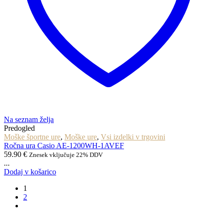
Na seznam želja
Predogled
Moške športne ure
,
Moške ure
,
Vsi izdelki v trgovini
Ročna ura Casio AE-1200WH-1AVEF
59.90
€
Znesek vključuje 22% DDV
...
Dodaj v košarico
1
2