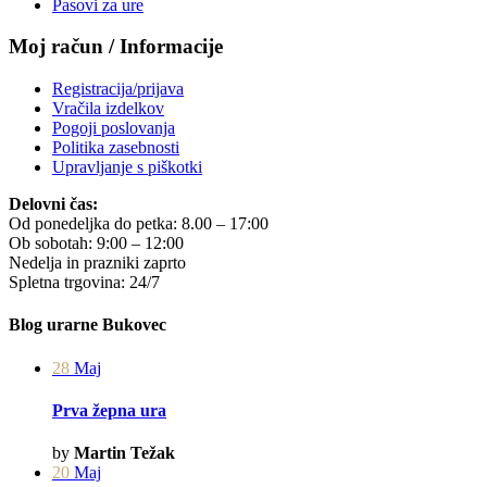
Pasovi za ure
Moj račun / Informacije
Registracija/prijava
Vračila izdelkov
Pogoji poslovanja
Politika zasebnosti
Upravljanje s piškotki
Delovni čas:
Od ponedeljka do petka: 8.00 – 17:00
Ob sobotah: 9:00 – 12:00
Nedelja in prazniki zaprto
Spletna trgovina: 24/7
Blog urarne Bukovec
28
Maj
Prva žepna ura
by
Martin Težak
20
Maj