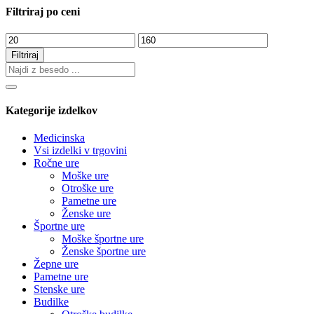
Filtriraj po ceni
Min
Max
cena
cena
Filtriraj
Kategorije izdelkov
Medicinska
Vsi izdelki v trgovini
Ročne ure
Moške ure
Otroške ure
Pametne ure
Ženske ure
Športne ure
Moške športne ure
Ženske športne ure
Žepne ure
Pametne ure
Stenske ure
Budilke