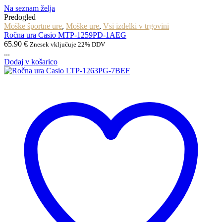
Na seznam želja
Predogled
Moške športne ure
,
Moške ure
,
Vsi izdelki v trgovini
Ročna ura Casio MTP-1259PD-1AEG
65.90
€
Znesek vključuje 22% DDV
...
Dodaj v košarico