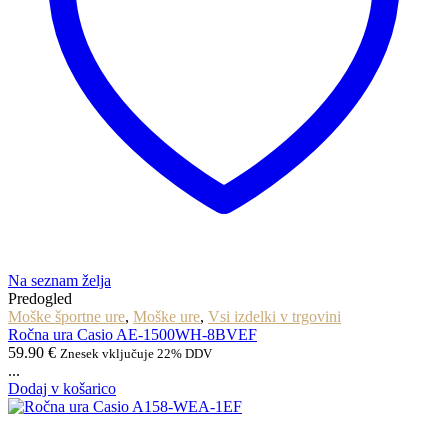
Na seznam želja
Predogled
Moške športne ure
,
Moške ure
,
Vsi izdelki v trgovini
Ročna ura Casio AE-1500WH-8BVEF
59.90
€
Znesek vključuje 22% DDV
...
Dodaj v košarico