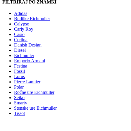
FILTRIRAJ PO ZNAMKI
Adidas
Budilke Eichmuller
Calypso
Carly Roy
Casio
Certina
Danish Design
Diesel
Eichmuller
Emporio Armani
Festina
Fossil
Lorus
Pierre Lannier
Polar
Ročne ure Eichmuller
Seiko
Smarty
Stenske ure Eichmuller
Tissot