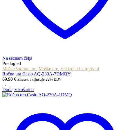
Na seznam želja
Predogled
Moške športne ure
,
Moške ure
,
Vsi izdelki v trgovini
Ročna ura Casio AQ-230A-7DMQY
69.90
€
Znesek vključuje 22% DDV
...
Dodaj v košarico