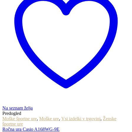
Na seznam želja
Predogled
Moške športne ure
,
Moške ure
,
Vsi izdelki v trgovini
,
Ženske
športne ure
Ročna ura Casio A168WG-9E