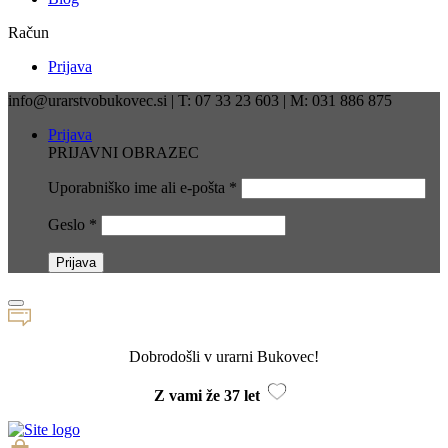
Račun
Prijava
info@urarstvobukovec.si | T: 07 33 23 603 | M: 031 886 875
Prijava
PRIJAVNI OBRAZEC
Uporabniško ime ali e-pošta
*
Geslo
*
Dobrodošli v urarni Bukovec!
Z vami že 37 let