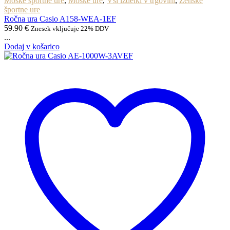
Moške športne ure
,
Moške ure
,
Vsi izdelki v trgovini
,
Ženske
športne ure
Ročna ura Casio A158-WEA-1EF
59.90
€
Znesek vključuje 22% DDV
...
Dodaj v košarico