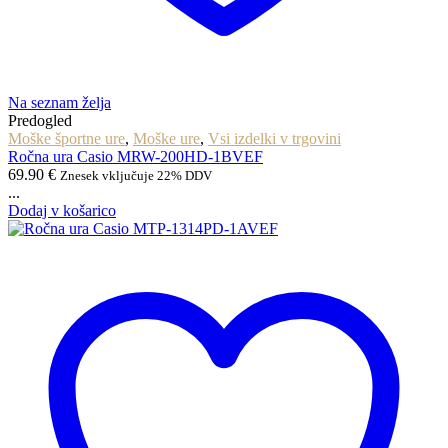
Na seznam želja
Predogled
Moške športne ure
,
Moške ure
,
Vsi izdelki v trgovini
Ročna ura Casio MRW-200HD-1BVEF
69.90
€
Znesek vključuje 22% DDV
...
Dodaj v košarico