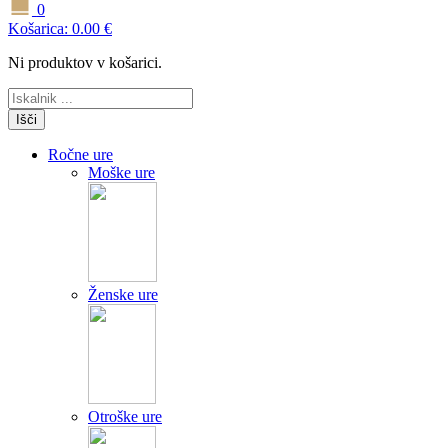
0
Košarica:
0.00
€
Ni produktov v košarici.
Išči
Ročne ure
Moške ure
Ženske ure
Otroške ure