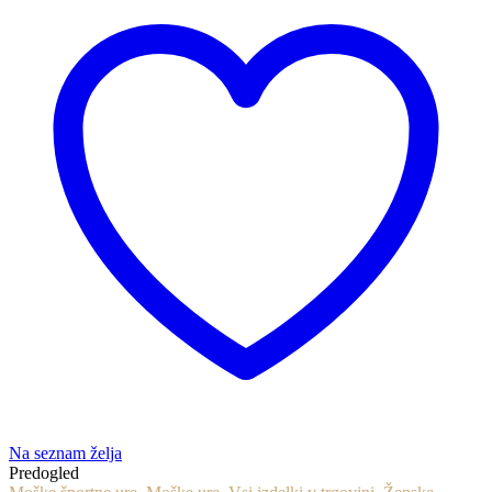
Na seznam želja
Predogled