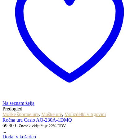
Na seznam želja
Predogled
Moške športne ure
,
Moške ure
,
Vsi izdelki v trgovini
Ročna ura Casio AQ-230A-1DMQ
69.90
€
Znesek vključuje 22% DDV
...
Dodaj v košarico