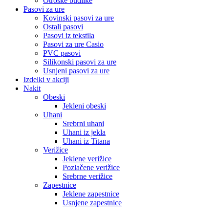
Otroške budilke
Pasovi za ure
Kovinski pasovi za ure
Ostali pasovi
Pasovi iz tekstila
Pasovi za ure Casio
PVC pasovi
Silikonski pasovi za ure
Usnjeni pasovi za ure
Izdelki v akciji
Nakit
Obeski
Jekleni obeski
Uhani
Srebrni uhani
Uhani iz jekla
Uhani iz Titana
Verižice
Jeklene verižice
Pozlačene verižice
Srebrne verižice
Zapestnice
Jeklene zapestnice
Usnjene zapestnice