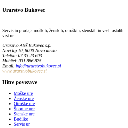
Urarstvo Bukovec
Servis in prodaja moških, ženskih, otroških, stenskih in vseh ostalih
vrst ur.
Urarstvo Aleš Bukovec s.p.
Novi trg 10, 8000 Novo mesto
Telefon
: 07 33 23 603
Mobitel: 031 886 875
Email
:
info@urarstvobukovec.si
www.urarstvobukovec.si
Hitre povezave
Moške ure
Ženske ure
Otroške ure
Športne ure
Stenske ure
Budilke
Servis ur