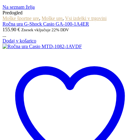
Na seznam želja
Predogled
Moške športne ure
,
Moške ure
,
Vsi izdelki v trgovini
Ročna ura G-Shock Casio GA-100-1A4ER
155.90
€
Znesek vključuje 22% DDV
...
Dodaj v košarico