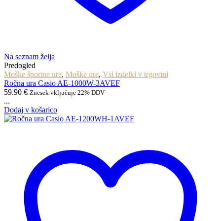
Na seznam želja
Predogled
Moške športne ure
,
Moške ure
,
Vsi izdelki v trgovini
Ročna ura Casio AE-1000W-3AVEF
59.90
€
Znesek vključuje 22% DDV
...
Dodaj v košarico