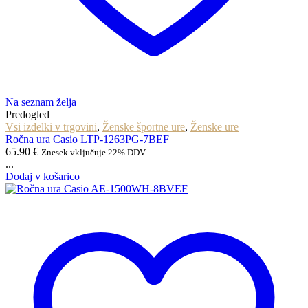
Na seznam želja
Predogled
Vsi izdelki v trgovini
,
Ženske športne ure
,
Ženske ure
Ročna ura Casio LTP-1263PG-7BEF
65.90
€
Znesek vključuje 22% DDV
...
Dodaj v košarico