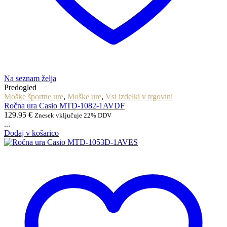
Na seznam želja
Predogled
Moške športne ure
,
Moške ure
,
Vsi izdelki v trgovini
Ročna ura Casio MTD-1082-1AVDF
129.95
€
Znesek vključuje 22% DDV
...
Dodaj v košarico