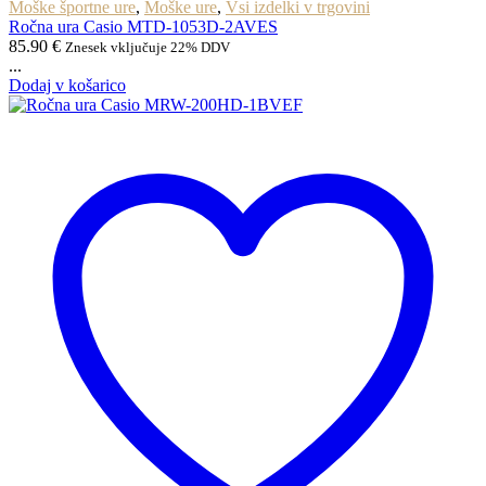
Moške športne ure
,
Moške ure
,
Vsi izdelki v trgovini
Ročna ura Casio MTD-1053D-2AVES
85.90
€
Znesek vključuje 22% DDV
...
Dodaj v košarico