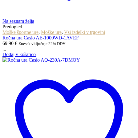
Na seznam želja
Predogled
Moške športne ure
,
Moške ure
,
Vsi izdelki v trgovini
Ročna ura Casio AE-1000WD-1AVEF
69.90
€
Znesek vključuje 22% DDV
...
Dodaj v košarico