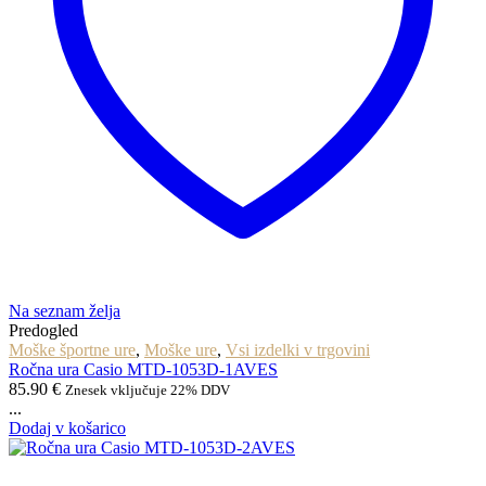
Na seznam želja
Predogled
Moške športne ure
,
Moške ure
,
Vsi izdelki v trgovini
Ročna ura Casio MTD-1053D-1AVES
85.90
€
Znesek vključuje 22% DDV
...
Dodaj v košarico