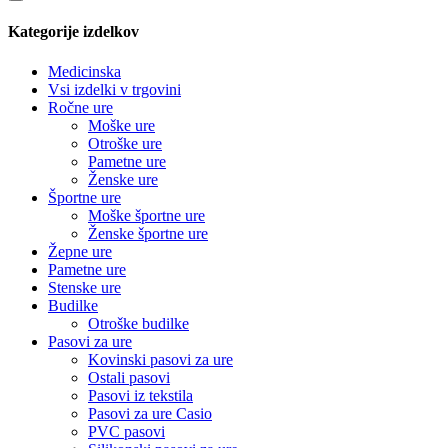
Kategorije izdelkov
Medicinska
Vsi izdelki v trgovini
Ročne ure
Moške ure
Otroške ure
Pametne ure
Ženske ure
Športne ure
Moške športne ure
Ženske športne ure
Žepne ure
Pametne ure
Stenske ure
Budilke
Otroške budilke
Pasovi za ure
Kovinski pasovi za ure
Ostali pasovi
Pasovi iz tekstila
Pasovi za ure Casio
PVC pasovi