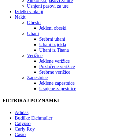
Silikonski pasovi za ure
Usnjeni pasovi za ure
Izdelki v akciji
Nakit
Obeski
Jekleni obeski
Uhani
Srebrni uhani
Uhani iz jekla
Uhani iz Titana
Verižice
Jeklene verižice
Pozlačene verižice
Srebrne verižice
Zapestnice
Jeklene zapestnice
Usnjene zapestnice
FILTRIRAJ PO ZNAMKI
Adidas
Budilke Eichmuller
Calypso
Carly Roy
Casio