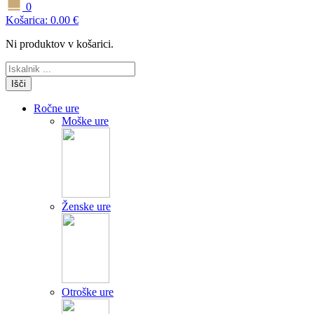
0
Košarica:
0.00
€
Ni produktov v košarici.
Išči
Ročne ure
Moške ure
Ženske ure
Otroške ure