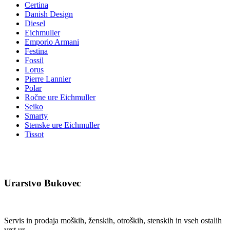
Certina
Danish Design
Diesel
Eichmuller
Emporio Armani
Festina
Fossil
Lorus
Pierre Lannier
Polar
Ročne ure Eichmuller
Seiko
Smarty
Stenske ure Eichmuller
Tissot
Urarstvo Bukovec
Servis in prodaja moških, ženskih, otroških, stenskih in vseh ostalih
vrst ur.