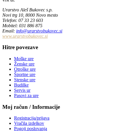
Urarstvo Aleš Bukovec s.p.
Novi trg 10, 8000 Novo mesto
Telefon
: 07 33 23 603
Mobitel: 031 886 875
Email
:
info@urarstvobukovec.si
www.urarstvobukovec.si
Hitre povezave
Moške ure
Ženske ure
Otroške ure
Športne ure
Stenske ure
Budilke
Servis ur
Pasovi za ure
Moj račun / Informacije
Registracija/prijava
Vračila izdelkov
Pogoji poslovanja