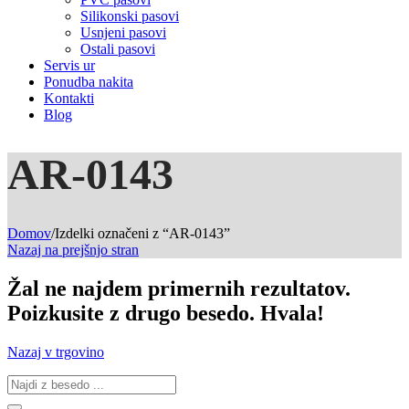
Silikonski pasovi
Usnjeni pasovi
Ostali pasovi
Servis ur
Ponudba nakita
Kontakti
Blog
AR-0143
Domov
/
Izdelki označeni z “AR-0143”
Nazaj na prejšnjo stran
Žal ne najdem primernih rezultatov.
Poizkusite z drugo besedo. Hvala!
Nazaj v trgovino