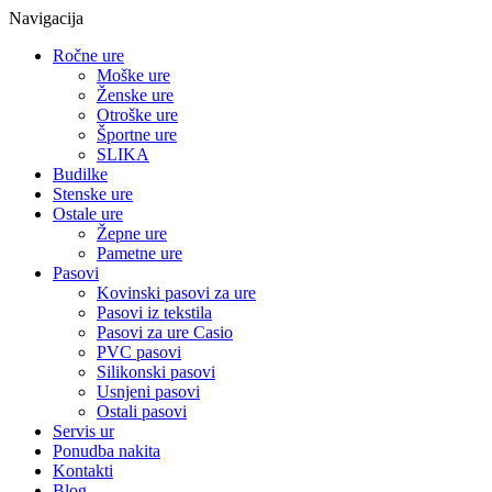
Navigacija
Ročne ure
Moške ure
Ženske ure
Otroške ure
Športne ure
SLIKA
Budilke
Stenske ure
Ostale ure
Žepne ure
Pametne ure
Pasovi
Kovinski pasovi za ure
Pasovi iz tekstila
Pasovi za ure Casio
PVC pasovi
Silikonski pasovi
Usnjeni pasovi
Ostali pasovi
Servis ur
Ponudba nakita
Kontakti
Blog