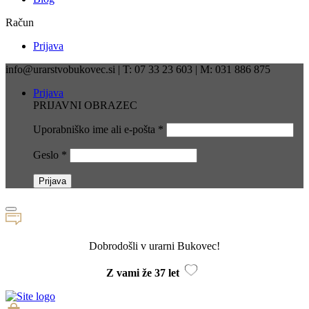
Račun
Prijava
info@urarstvobukovec.si | T: 07 33 23 603 | M: 031 886 875
Prijava
PRIJAVNI OBRAZEC
Uporabniško ime ali e-pošta
*
Geslo
*
Dobrodošli v urarni Bukovec!
Z vami že 37 let