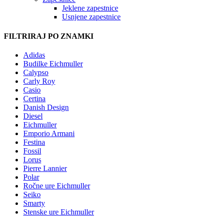
Jeklene zapestnice
Usnjene zapestnice
FILTRIRAJ PO ZNAMKI
Adidas
Budilke Eichmuller
Calypso
Carly Roy
Casio
Certina
Danish Design
Diesel
Eichmuller
Emporio Armani
Festina
Fossil
Lorus
Pierre Lannier
Polar
Ročne ure Eichmuller
Seiko
Smarty
Stenske ure Eichmuller