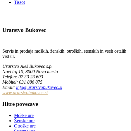
Tissot
Urarstvo Bukovec
Servis in prodaja moških, ženskih, otroških, stenskih in vseh ostalih
vrst ur.
Urarstvo Aleš Bukovec s.p.
Novi trg 10, 8000 Novo mesto
Telefon
: 07 33 23 603
Mobitel: 031 886 875
Email
:
info@urarstvobukovec.si
www.urarstvobukovec.si
Hitre povezave
Moške ure
Ženske ure
Otroške ure