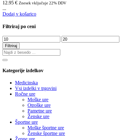
12.95
€
Znesek vključuje 22% DDV
...
Dodaj v košarico
Filtriraj po ceni
Min
Max
cena
cena
Filtriraj
Kategorije izdelkov
Medicinska
Vsi izdelki v trgovini
Ročne ure
Moške ure
Otroške ure
Pametne ure
Ženske ure
Športne ure
Moške športne ure
Ženske športne ure
Žepne ure