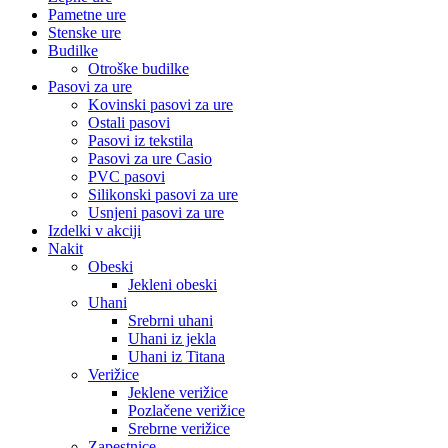
Pametne ure
Stenske ure
Budilke
Otroške budilke
Pasovi za ure
Kovinski pasovi za ure
Ostali pasovi
Pasovi iz tekstila
Pasovi za ure Casio
PVC pasovi
Silikonski pasovi za ure
Usnjeni pasovi za ure
Izdelki v akciji
Nakit
Obeski
Jekleni obeski
Uhani
Srebrni uhani
Uhani iz jekla
Uhani iz Titana
Verižice
Jeklene verižice
Pozlačene verižice
Srebrne verižice
Zapestnice