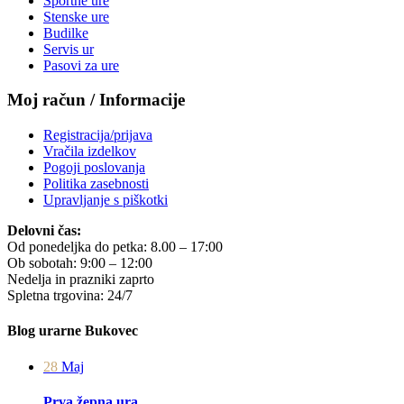
Športne ure
Stenske ure
Budilke
Servis ur
Pasovi za ure
Moj račun / Informacije
Registracija/prijava
Vračila izdelkov
Pogoji poslovanja
Politika zasebnosti
Upravljanje s piškotki
Delovni čas:
Od ponedeljka do petka: 8.00 – 17:00
Ob sobotah: 9:00 – 12:00
Nedelja in prazniki zaprto
Spletna trgovina: 24/7
Blog urarne Bukovec
28
Maj
Prva žepna ura