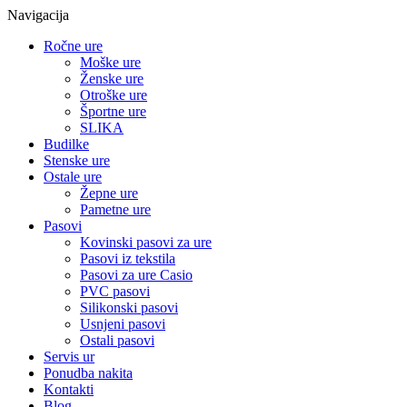
Navigacija
Ročne ure
Moške ure
Ženske ure
Otroške ure
Športne ure
SLIKA
Budilke
Stenske ure
Ostale ure
Žepne ure
Pametne ure
Pasovi
Kovinski pasovi za ure
Pasovi iz tekstila
Pasovi za ure Casio
PVC pasovi
Silikonski pasovi
Usnjeni pasovi
Ostali pasovi
Servis ur
Ponudba nakita
Kontakti
Blog