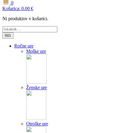
0
Košarica:
0.00
€
Ni produktov v košarici.
Išči
Ročne ure
Moške ure
Ženske ure
Otroške ure