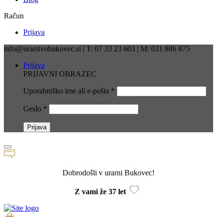
Račun
Prijava
info@urarstvobukovec.si | T: 07 33 23 603 | M: 031 886 875
Prijava
PRIJAVNI OBRAZEC
Uporabniško ime ali e-pošta
*
Geslo
*
Dobrodošli v urarni Bukovec!
Z vami že 37 let