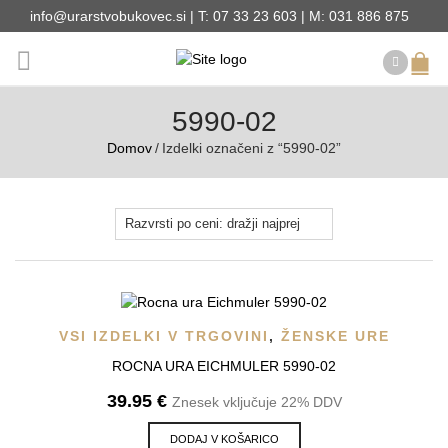
info@urarstvobukovec.si | T: 07 33 23 603 | M: 031 886 875
5990-02
Domov
/
Izdelki označeni z “5990-02”
VSI IZDELKI V TRGOVINI
,
ŽENSKE URE
ROCNA URA EICHMULER 5990-02
39.95
€
Znesek vključuje 22% DDV
DODAJ V KOŠARICO