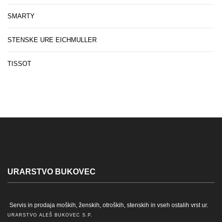
SMARTY
STENSKE URE EICHMULLER
TISSOT
URARSTVO BUKOVEC
Servis in prodaja moških, ženskih, otroških, stenskih in vseh ostalih vrst ur.
URARSTVO ALEŠ BUKOVEC S.P.