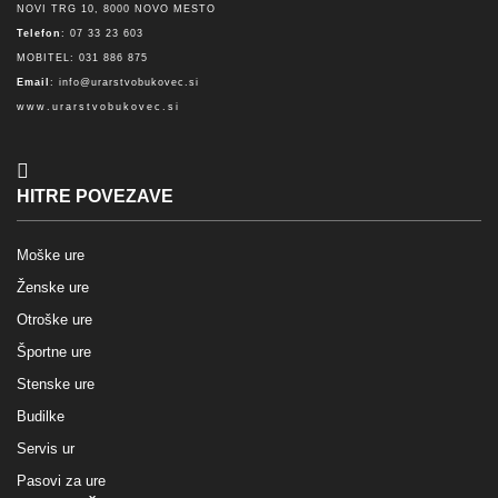
NOVI TRG 10, 8000 NOVO MESTO
Telefon
: 07 33 23 603
MOBITEL: 031 886 875
Email
:
info@urarstvobukovec.si
www.urarstvobukovec.si
HITRE POVEZAVE
Moške ure
Ženske ure
Otroške ure
Športne ure
Stenske ure
Budilke
Servis ur
Pasovi za ure