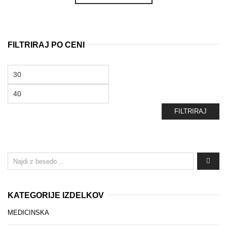
FILTRIRAJ PO CENI
Min
cena
Max
cena
FILTRIRAJ
KATEGORIJE IZDELKOV
MEDICINSKA