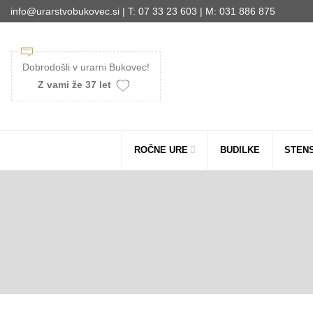
info@urarstvobukovec.si | T: 07 33 23 603 | M: 031 886 875
Dobrodošli v urarni Bukovec!
Z vami že 37 let
ROČNE URE
BUDILKE
STEN