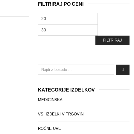
FILTRIRAJ PO CENI
Min
cena
Max
cena
FILTRIRAJ
KATEGORIJE IZDELKOV
MEDICINSKA
VSI IZDELKI V TRGOVINI
ROČNE URE