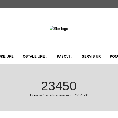
SKE URE
OSTALE URE
PASOVI
SERVIS UR
PON
23450
Domov
/
Izdelki označeni z “23450”