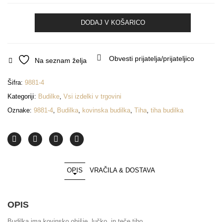
Ura
DODAJ V KOŠARICO
Budilka
Eichmuller
9881-
4
Obvesti prijatelja/prijateljico
Na seznam želja
količina
Šifra:
9881-4
Kategoriji:
Budilke
,
Vsi izdelki v trgovini
Oznake:
9881-4
,
Budilka
,
kovinska budilka
,
Tiha
,
tiha budilka
OPIS
VRAČILA & DOSTAVA
OPIS
Budilka ima kovinsko ohišje, lučko in teče tiho.