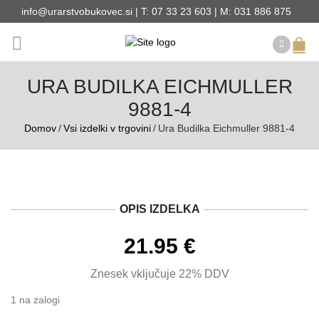
info@urarstvobukovec.si | T: 07 33 23 603 | M: 031 886 875
URA BUDILKA EICHMULLER
9881-4
Domov
/
Vsi izdelki v trgovini
/
Ura Budilka Eichmuller 9881-4
OPIS IZDELKA
21.95
€
Znesek vključuje 22% DDV
1 na zalogi