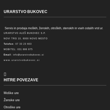
URARSTVO BUKOVEC
Servis in prodaja moških, ženskih, otroških, stenskih in vseh ostalih vrst ur.
URARSTVO ALEŠ BUKOVEC S.P.
NOVI TRG 10, 8000 NOVO MESTO
Telefon
: 07 33 23 603
MOBITEL: 031 886 875
Email
:
info@urarstvobukovec.si
www.urarstvobukovec.si
HITRE POVEZAVE
Moške ure
Ženske ure
Otroške ure