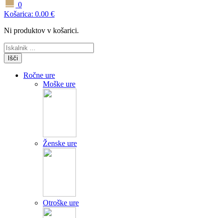
0
Košarica:
0.00
€
Ni produktov v košarici.
Išči
Ročne ure
Moške ure
Ženske ure
Otroške ure