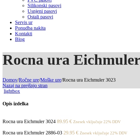
Silikonski pasovi
Usnjeni pasovi
Ostali pasovi
Servis ur
Ponudba nakita
Kontakti
Blog
Rocna ura Eichmuler
Domov
/
Ročne ure
/
Moške ure
/
Rocna ura Eichmuler 3023
Nazaj na prejšnjo stran
lightbox
Opis izdelka
Rocna ura Eichmuler 3024
89.95
€
Znesek vključuje 22% DDV
Rocna ura Eichmuler 2886-03
29.95
€
Znesek vključuje 22% DDV