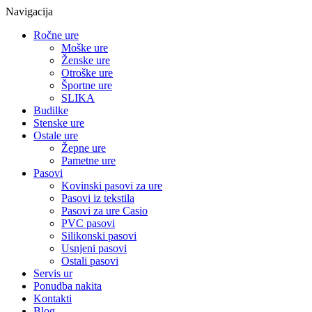
Navigacija
Ročne ure
Moške ure
Ženske ure
Otroške ure
Športne ure
SLIKA
Budilke
Stenske ure
Ostale ure
Žepne ure
Pametne ure
Pasovi
Kovinski pasovi za ure
Pasovi iz tekstila
Pasovi za ure Casio
PVC pasovi
Silikonski pasovi
Usnjeni pasovi
Ostali pasovi
Servis ur
Ponudba nakita
Kontakti
Blog