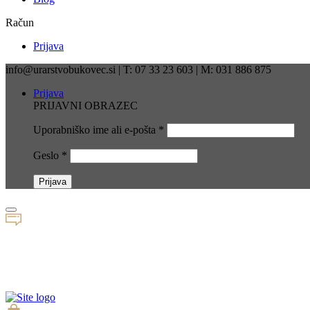
Račun
Prijava
info@urarstvobukovec.si | T: 07 33 23 603 | M: 031 886 875
Prijava
PRIJAVNI OBRAZEC
Uporabniško ime ali e-pošta
*
Geslo
*