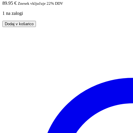
89.95
€
Znesek vključuje 22% DDV
1 na zalogi
Rocna
Dodaj v košarico
ura
Eichmuler
3023
količina