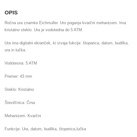
OPIS
Ročna ura znamke Eichmuller. Uro poganja kvarčni mehanizem. Ima
kristalno steklo. Ura je vodotedna do 5 ATM.
Ura ima digitalni ekranček, ki izvaja fukcije: štoparica, datum, budilka,
ura in lučka.
Vodotesna: 5 ATM
Premer: 43 mm
Steklo: Kristalno
Številčnica: Črna
Mehanizem: Kvarčni
Funkcije: Ura, datum, budilka, štoperica,lučka