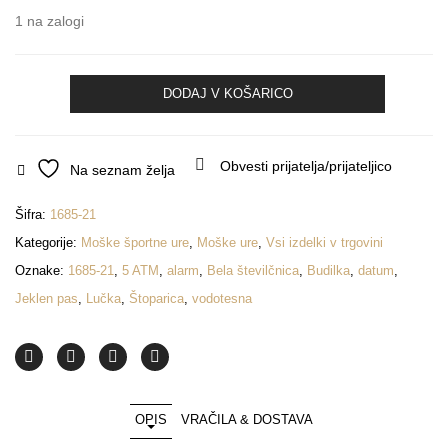
1 na zalogi
Rocna
DODAJ V KOŠARICO
ura
Eichmuler
1685-
21
Obvesti prijatelja/prijateljico
Na seznam želja
količina
Šifra:
1685-21
Kategorije:
Moške športne ure
,
Moške ure
,
Vsi izdelki v trgovini
Oznake:
1685-21
,
5 ATM
,
alarm
,
Bela številčnica
,
Budilka
,
datum
,
Jeklen pas
,
Lučka
,
Štoparica
,
vodotesna
OPIS
VRAČILA & DOSTAVA