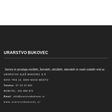
URARSTVO BUKOVEC
Servis in prodaja moških, ženskih, otroških, stenskih in vseh ostalih vrst ur.
URARSTVO ALEŠ BUKOVEC S.P.
NOVI TRG 10, 8000 NOVO MESTO
Telefon
: 07 33 23 603
MOBITEL: 031 886 875
Email
:
info@urarstvobukovec.si
www.urarstvobukovec.si