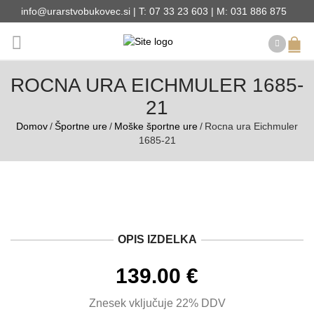
info@urarstvobukovec.si | T: 07 33 23 603 | M: 031 886 875
ROCNA URA EICHMULER 1685-
21
Domov
/
Športne ure
/
Moške športne ure
/
Rocna ura Eichmuler
1685-21
OPIS IZDELKA
139.00
€
Znesek vključuje 22% DDV