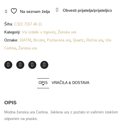
Obvesti prijatelja/prijateljico
Na seznam želja
Šifra:
C322.7157.46.11
Kategoriji:
Vsi izdelki v trgovini
,
Ženske ure
Oznake:
10ATM
,
Bicolor
,
Pozlacena ura
,
Quartz
,
Ročna ura
,
Ura
Certina
,
Ženska ura
OPIS
VRAČILA & DOSTAVA
OPIS
Modna ženska ura Certina. Jeklena ura z pozlato in safirnim steklom
odpornim na praske.