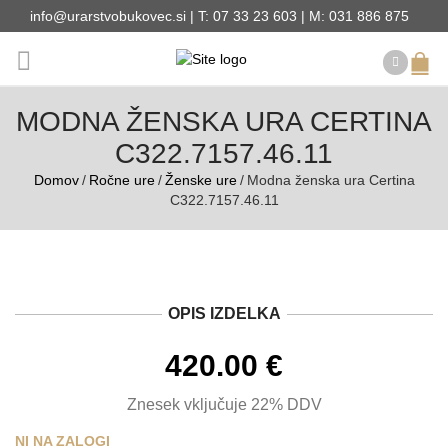
info@urarstvobukovec.si | T: 07 33 23 603 | M: 031 886 875
MODNA ŽENSKA URA CERTINA
C322.7157.46.11
Domov
/
Ročne ure
/
Ženske ure
/
Modna ženska ura Certina
C322.7157.46.11
OPIS IZDELKA
420.00
€
Znesek vključuje 22% DDV
NI NA ZALOGI