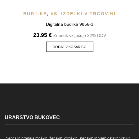
BUDILKE
,
VSI IZDELKI V TRGOVINI
Digitalna budilka 9856-3
23.95
€
Znesek vključuje 22% DDV
DODAJ V KOŠARICO
URARSTVO BUKOVEC
Servis in prodaja moških, ženskih, otroških, stenskih in vseh ostalih vrst ur.