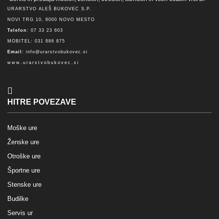
URARSTVO ALEŠ BUKOVEC S.P.
NOVI TRG 10, 8000 NOVO MESTO
Telefon
: 07 33 23 603
MOBITEL: 031 886 875
Email
:
info@urarstvobukovec.si
www.urarstvobukovec.si
HITRE POVEZAVE
Moške ure
Ženske ure
Otroške ure
Športne ure
Stenske ure
Budilke
Servis ur