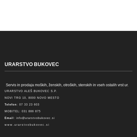
URARSTVO BUKOVEC
Servis in prodaja moških, ženskih, otroških, stenskih in vseh ostalih vrst ur.
URARSTVO ALEŠ BUKOVEC S.P.
NOVI TRG 10, 8000 NOVO MESTO
Telefon
: 07 33 23 603
MOBITEL: 031 886 875
Email
:
info@urarstvobukovec.si
www.urarstvobukovec.si