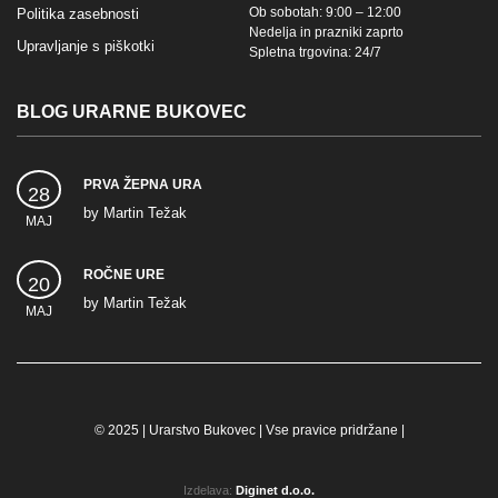
Ob sobotah: 9:00 – 12:00
Politika zasebnosti
Nedelja in prazniki zaprto
Upravljanje s piškotki
Spletna trgovina: 24/7
BLOG URARNE BUKOVEC
PRVA ŽEPNA URA
28
by
Martin Težak
MAJ
ROČNE URE
20
by
Martin Težak
MAJ
© 2025 | Urarstvo Bukovec | Vse pravice pridržane |
Izdelava:
Diginet d.o.o.