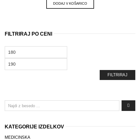
DODAJ V KOŠARICO
FILTRIRAJ PO CENI
Min
cena
Max
cena
FILTRIRAJ
KATEGORIJE IZDELKOV
MEDICINSKA