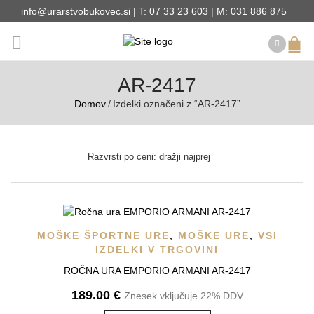
info@urarstvobukovec.si | T: 07 33 23 603 | M: 031 886 875
AR-2417
Domov
/
Izdelki označeni z “AR-2417”
MOŠKE ŠPORTNE URE
,
MOŠKE URE
,
VSI
IZDELKI V TRGOVINI
ROČNA URA EMPORIO ARMANI AR-2417
189.00
€
Znesek vključuje 22% DDV