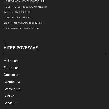
URARSTVO ALEŠ BUKOVEC S.P.
NOVI TRG 10, 8000 NOVO MESTO
Telefon
: 07 33 23 603
MOBITEL: 031 886 875
Email
:
info@urarstvobukovec.si
www.urarstvobukovec.si
HITRE POVEZAVE
Moške ure
Ženske ure
Otroške ure
Športne ure
Stenske ure
Budilke
Servis ur