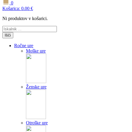
0
Košarica:
0.00
€
Ni produktov v košarici.
Išči
Ročne ure
Moške ure
Ženske ure
Otroške ure