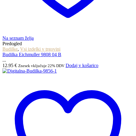
Na seznam želja
Predogled
Budilke
,
Vsi izdelki v trgovini
Budilka Eichmuller 9808 04 B
...
12.95
€
Dodaj v košarico
Znesek vključuje 22% DDV