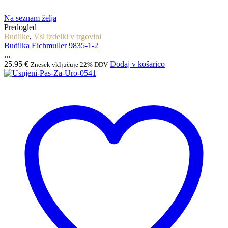
Na seznam želja
Predogled
Budilke
,
Vsi izdelki v trgovini
Budilka Eichmuller 9835-1-2
...
25.95
€
Dodaj v košarico
Znesek vključuje 22% DDV