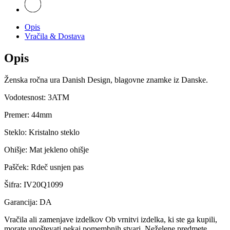
Opis
Vračila & Dostava
Opis
Ženska ročna ura Danish Design, blagovne znamke iz Danske.
Vodotesnost: 3ATM
Premer: 44mm
Steklo: Kristalno steklo
Ohišje: Mat jekleno ohišje
Pašček: Rdeč usnjen pas
Šifra: IV20Q1099
Garancija: DA
Vračila ali zamenjave
izdelkov
Ob vrnitvi izdelka, ki ste ga kupili,
morate upoštevati nekaj pomembnih stvari. Neželene predmete