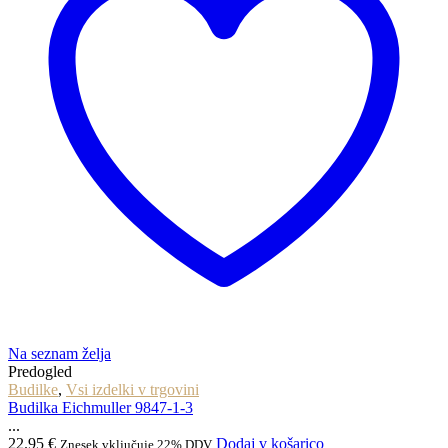
Na seznam želja
Predogled
Budilke
,
Vsi izdelki v trgovini
Budilka Eichmuller 9847-1-3
...
22.95
€
Dodaj v košarico
Znesek vključuje 22% DDV