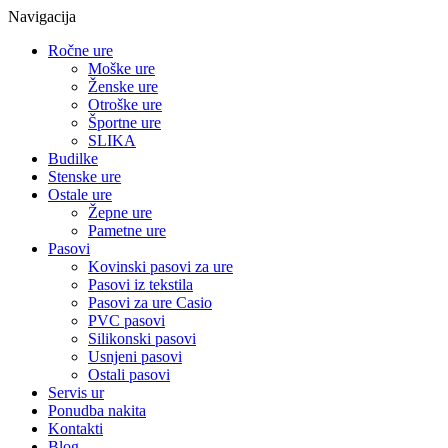
Navigacija
Ročne ure
Moške ure
Ženske ure
Otroške ure
Športne ure
SLIKA
Budilke
Stenske ure
Ostale ure
Žepne ure
Pametne ure
Pasovi
Kovinski pasovi za ure
Pasovi iz tekstila
Pasovi za ure Casio
PVC pasovi
Silikonski pasovi
Usnjeni pasovi
Ostali pasovi
Servis ur
Ponudba nakita
Kontakti
Blog