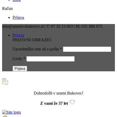
Račun
Prijava
info@urarstvobukovec.si | T: 07 33 23 603 | M: 031 886 875
Prijava
PRIJAVNI OBRAZEC
Uporabniško ime ali e-pošta
*
Geslo
*
Dobrodošli v urarni Bukovec!
Z vami že 37 let