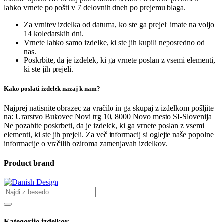
lahko vrnete po pošti v 7 delovnih dneh po prejemu blaga.
Za vrnitev izdelka od datuma, ko ste ga prejeli imate na voljo
14 koledarskih dni.
Vrnete lahko s
amo izdelke, ki ste jih kupili neposredno od
nas.
Poskrbite, da je izdelek, ki ga vrnete poslan z vsemi elementi,
ki ste jih prejeli.
Kako poslati izdelek nazaj k nam?
Najprej natisnite obrazec za vračilo in ga skupaj z izdelkom pošljite
na: Urarstvo Bukovec Novi trg 10, 8000 Novo mesto SI-Slovenija
Ne pozabite p
oskrbeti, da je izdelek, ki ga vrnete poslan z vsemi
elementi, ki ste jih prejeli.
Za več informacij si oglejte naše popolne
informacije o vračilih oziroma zamenjavah izdelkov.
Product brand
Kategorije izdelkov