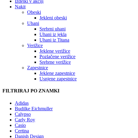
Izdelki v akciji
Nakit
Obeski
Jekleni obeski
Uhani
Srebrni uhani
Uhani iz jekla
Uhani iz Titana
Verižice
Jeklene verižice
Pozlačene verižice
Srebrne verižice
Zapestnice
Jeklene zapestnice
Usnjene zapestnice
FILTRIRAJ PO ZNAMKI
Adidas
Budilke Eichmuller
Calypso
Carly Roy
Casio
Certina
Danish Design