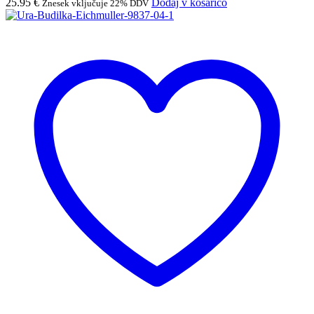
25.95
€
Dodaj v košarico
Znesek vključuje 22% DDV