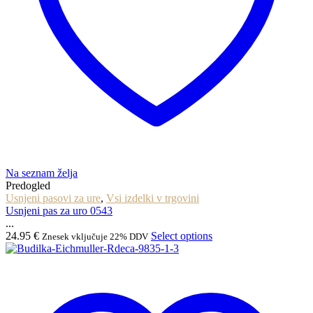
Na seznam želja
Predogled
Usnjeni pasovi za ure
,
Vsi izdelki v trgovini
Usnjeni pas za uro 0543
...
24.95
€
Select options
Znesek vključuje 22% DDV