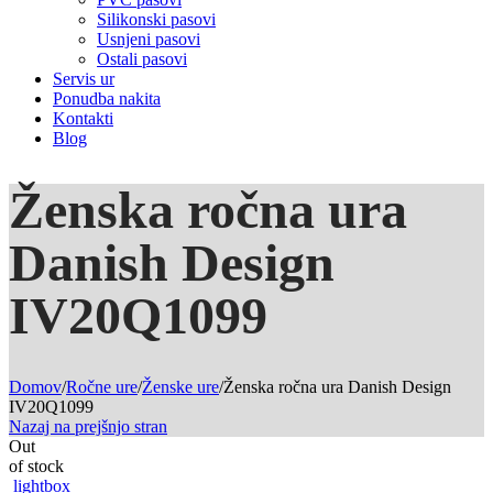
Silikonski pasovi
Usnjeni pasovi
Ostali pasovi
Servis ur
Ponudba nakita
Kontakti
Blog
Ženska ročna ura
Danish Design
IV20Q1099
Domov
/
Ročne ure
/
Ženske ure
/
Ženska ročna ura Danish Design
IV20Q1099
Nazaj na prejšnjo stran
Out
of stock
lightbox