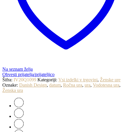
Na seznam želja
Obvesti prijatelja/prijateljico
Šifra:
IV20Q1099
Kategoriji:
Vsi izdelki v trgovini
,
Ženske ure
Oznake:
Danish Design
,
datum
,
Ročna ura
,
ura
,
Vodotesna ura
,
Ženska ura