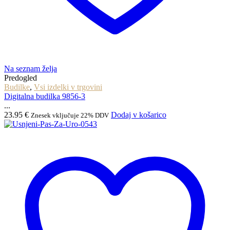
Na seznam želja
Predogled
Budilke
,
Vsi izdelki v trgovini
Digitalna budilka 9856-3
...
23.95
€
Dodaj v košarico
Znesek vključuje 22% DDV